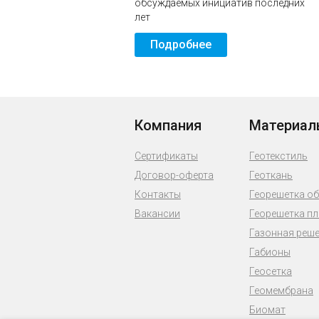
обсуждаемых инициатив последних
лет
Подробнее
Компания
Материал
Сертификаты
Геотекстиль
Договор-оферта
Геоткань
Контакты
Георешетка о
Вакансии
Георешетка п
Газонная реш
Габионы
Геосетка
Геомембрана
Биомат