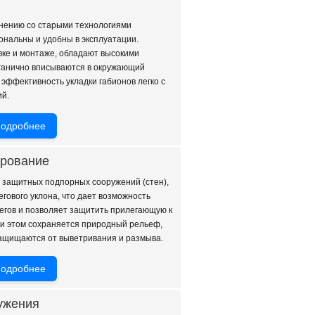
внению со старыми технологиями
нальны и удобны в эксплуатации.
вке и монтаже, обладают высокими
рганично вписываются в окружающий
ффективность укладки габионов легко с
ий.
одробнее
рование
 защитных подпорных сооружений (стен),
гового уклона, что дает возможность
гов и позволяет защитить прилегающую к
ри этом сохраняется природный рельеф,
защищаются от выветривания и размыва.
одробнее
ужения