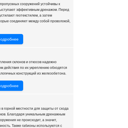
пропускных сооружений устойчивы к
выступают эффективным дренажом. Перед
устилают геотекстилем, а затем
оторые соединяют между собой проволокой,
одробнее
пления склонов и откосов надежно
ом действия по их укреплению обходятся
логичных конструкций из железобетона.
одробнее
в горной местности для защиты от схода
оков. Благодаря уникальным дренажным
оружения не происходит, а значит,
чность. Также габионы используются с