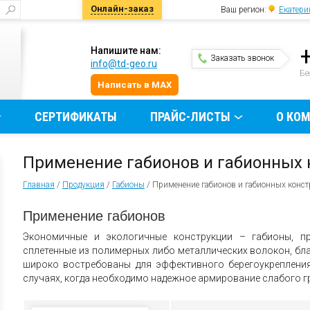
Онлайн-заказ
Ваш регион:
Екатери
Напишите нам:
Заказать звонок
info@td-geo.ru
и
Бе
Написать в MAX
СЕРТИФИКАТЫ
ПРАЙС-ЛИСТЫ
О КО
Применение габионов и габионных 
Главная
/
Продукция
/
Габионы
/
Применение габионов и габионных конс
Применение габионов
Экономичные и экологичные конструкции – габионы, п
сплетенные из полимерных либо металлических волокон, бл
широко востребованы для эффективного берегоукрепления
случаях, когда необходимо надежное армирование слабого г