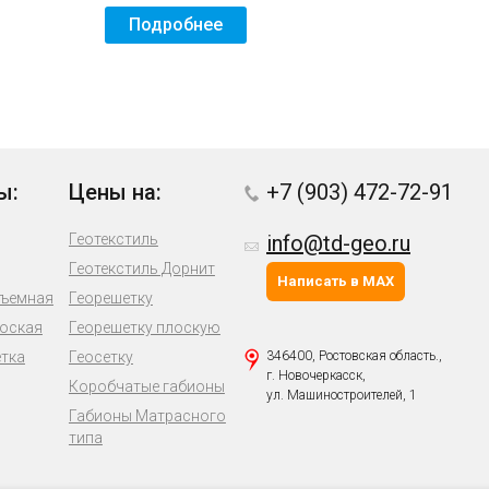
Подробнее
ы:
Цены на:
+7 (903) 472-72-91
Геотекстиль
info@td-geo.ru
Геотекстиль Дорнит
Написать в MAX
бъемная
Георешетку
лоская
Георешетку плоскую
етка
Геосетку
346400, Ростовская область.,
г. Новочеркасск,
Коробчатые габионы
ул. Машиностроителей, 1
Габионы Матрасного
типа