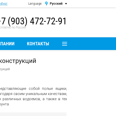
нбург
Language:
Русский
Русский
+7 (903) 472-72-91
English
сплатно по России
МПАНИИ
КОНТАКТЫ
конструкций
трукций
редставляющие собой полые ящики,
агодаря своим уникальным качествам,
 различных водоемов, а также в тех
рунта