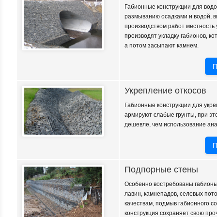
Габионные конструкции для водо
размыванию осадками и водой, 
производством работ местность 
производят укладку габионов, к
а потом засыпают камнем.
П
Укрепление откосов
Габионные конструкции для укре
армируют слабые грунты, при эт
дешевле, чем использование ана
П
Подпорные стены
Особенно востребованы габионы 
лавин, камнепадов, селевых пот
качествам, подмыв габионного со
конструкция сохраняет свою про