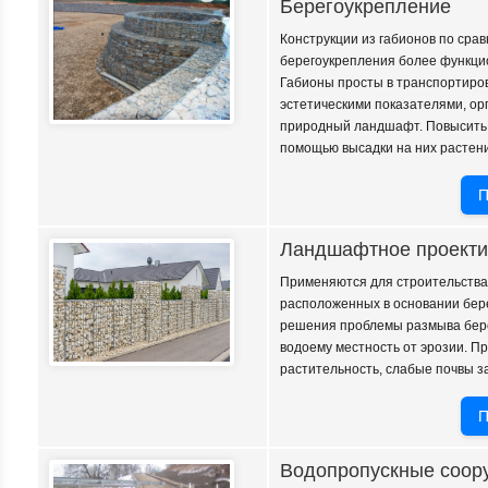
Берегоукрепление
Конструкции из габионов по сра
берегоукрепления более функцио
Габионы просты в транспортиро
эстетическими показателями, о
природный ландшафт. Повысить э
помощью высадки на них растен
П
Ландшафтное проекти
Применяются для строительства
расположенных в основании бере
решения проблемы размыва бере
водоему местность от эрозии. П
растительность, слабые почвы 
П
Водопропускные соор